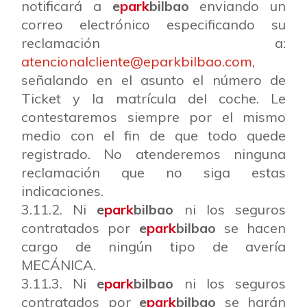
notificará a
e
park
bilbao
enviando un
correo electrónico especificando su
reclamación a:
atencionalcliente@eparkbilbao.com
,
señalando en el asunto el número de
Ticket y la matrícula del coche. Le
contestaremos siempre por el mismo
medio con el fin de que todo quede
registrado. No atenderemos ninguna
reclamación que no siga estas
indicaciones.
3.11.2. Ni
e
park
bilbao
ni los seguros
contratados por
e
park
bilbao
se hacen
cargo de ningún tipo de avería
MECÁNICA.
3.11.3. Ni
e
park
bilbao
ni los seguros
contratados por
e
park
bilbao
se harán