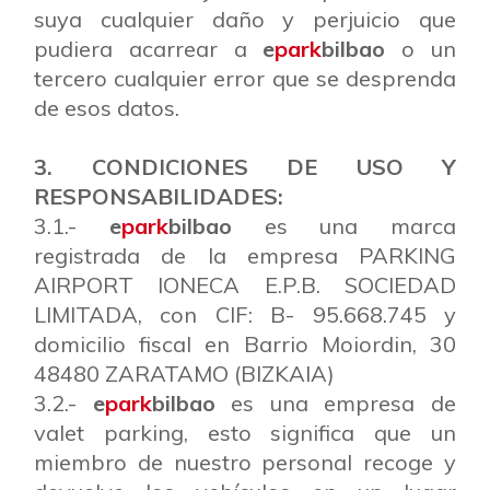
suya cualquier daño y perjuicio que
pudiera acarrear a
e
park
bilbao
o un
tercero cualquier error que se desprenda
de esos datos.
3. CONDICIONES DE USO Y
RESPONSABILIDADES:
3.1.-
e
park
bilbao
es una marca
registrada de la empresa PARKING
AIRPORT IONECA E.P.B. SOCIEDAD
LIMITADA, con CIF: B- 95.668.745 y
domicilio fiscal en Barrio Moiordin, 30
48480 ZARATAMO (BIZKAIA)
3.2.-
e
park
bilbao
es una empresa de
valet parking, esto significa que un
miembro de nuestro personal recoge y